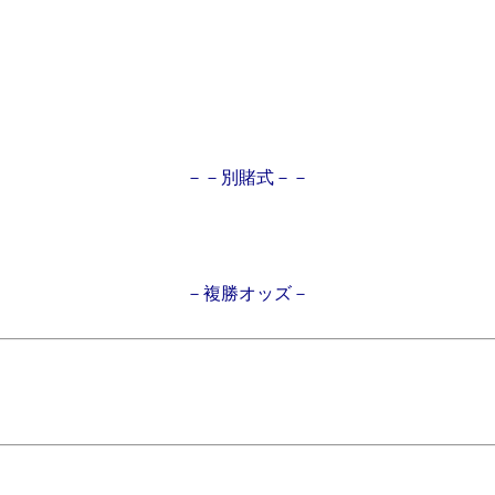
－－別賭式－－
－複勝オッズ－