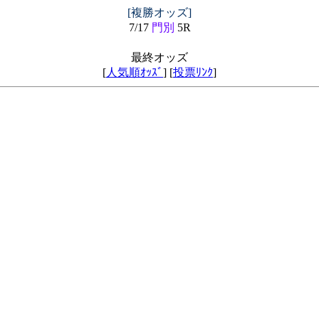
[複勝オッズ]
7/17
門別
5R
最終オッズ
[
人気順ｵｯｽﾞ
] [
投票ﾘﾝｸ
]