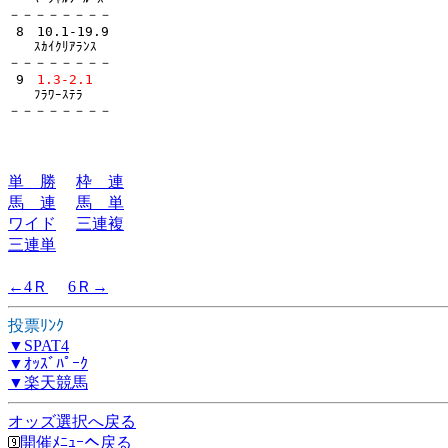
－－－－－－－－

 8　10.1-19.9

　　ｽｶｲｸﾘｱﾗﾝｽ

－－－－－－－－

 9　
1.3-2.1
　　ﾌﾗﾜｰｽﾃﾗ

単 勝
枠 連
馬 連
馬 単
ワイド
三連複
三連単
←4Ｒ
6Ｒ→
投票ﾘﾝｸ
▼SPAT4
▼ｵｯｽﾞﾊﾟｰｸ
▼楽天競馬
オッズ選択へ戻る
開催ﾒﾆｭｰへ戻る