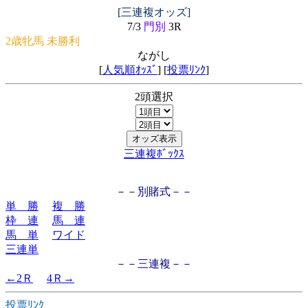
[三連複オッズ]
7/3
門別
3R
2歳牝馬 未勝利
ながし
[
人気順ｵｯｽﾞ
] [
投票ﾘﾝｸ
]
2頭選択
三連複ﾎﾞｯｸｽ
－－別賭式－－
単 勝
複 勝
枠 連
馬 連
馬 単
ワイド
三連単
－－三連複－－
←2Ｒ
4Ｒ→
投票ﾘﾝｸ