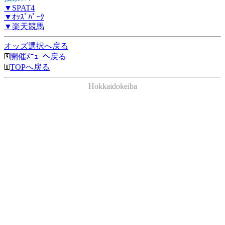
▼SPAT4
▼ｵｯｽﾞﾊﾟｰｸ
▼楽天競馬
オッズ選択へ戻る
開催ﾒﾆｭｰへ戻る
TOPへ戻る
Hokkaidokeiba