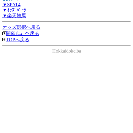
▼SPAT4
▼ｵｯｽﾞﾊﾟｰｸ
▼楽天競馬
オッズ選択へ戻る
開催ﾒﾆｭｰへ戻る
TOPへ戻る
Hokkaidokeiba