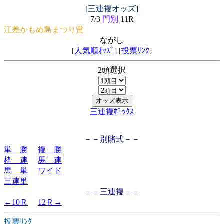
[三連複オッズ]
7/3
門別
11R
江差かもめ島まつり賞
ながし
[
人気順ｵｯｽﾞ
] [
投票ﾘﾝｸ
]
2頭選択
三連複ﾎﾞｯｸｽ
－－別賭式－－
単 勝
複 勝
枠 連
馬 連
馬 単
ワイド
三連単
－－三連複－－
←10Ｒ
12Ｒ→
投票ﾘﾝｸ