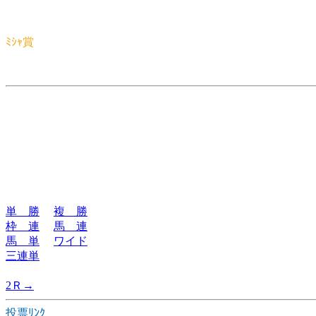
ﾐｼｬ賞
単 勝
複 勝
枠 連
馬 連
馬 単
ワイド
三連単
2Ｒ→
投票ﾘﾝｸ