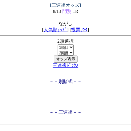
[三連複オッズ]
8/13
門別
1R
ながし
[
人気順ｵｯｽﾞ
] [
投票ﾘﾝｸ
]
2頭選択
三連複ﾎﾞｯｸｽ
－－別賭式－－
－－三連複－－