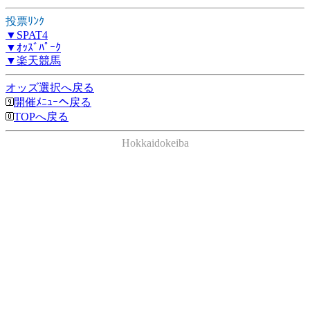
投票ﾘﾝｸ
▼SPAT4
▼ｵｯｽﾞﾊﾟｰｸ
▼楽天競馬
オッズ選択へ戻る
開催ﾒﾆｭｰへ戻る
TOPへ戻る
Hokkaidokeiba