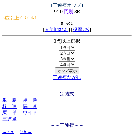
[三連複オッズ]
9/10
門別
8R
3歳以上 C3 C4-1
ﾎﾞｯｸｽ
[
人気順ｵｯｽﾞ
] [
投票ﾘﾝｸ
]
3点以上選択
三連複ながし
－－別賭式－－
単 勝
複 勝
枠 連
馬 連
馬 単
ワイド
三連単
－－三連複－－
←7Ｒ
9Ｒ→