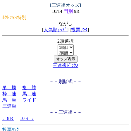
[三連複オッズ]
10/14
門別
9R
ﾎｸﾚﾝSS特別
ながし
[
人気順ｵｯｽﾞ
] [
投票ﾘﾝｸ
]
2頭選択
三連複ﾎﾞｯｸｽ
－－別賭式－－
単 勝
複 勝
枠 連
馬 連
馬 単
ワイド
三連単
－－三連複－－
←8Ｒ
10Ｒ→
投票ﾘﾝｸ