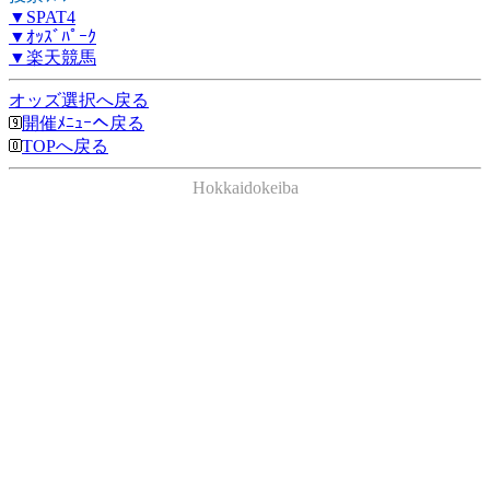
▼SPAT4
▼ｵｯｽﾞﾊﾟｰｸ
▼楽天競馬
オッズ選択へ戻る
開催ﾒﾆｭｰへ戻る
TOPへ戻る
Hokkaidokeiba