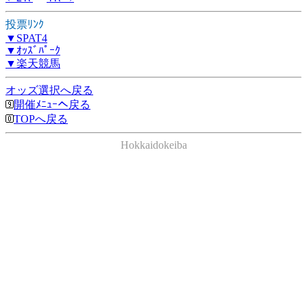
投票ﾘﾝｸ
▼SPAT4
▼ｵｯｽﾞﾊﾟｰｸ
▼楽天競馬
オッズ選択へ戻る
開催ﾒﾆｭｰへ戻る
TOPへ戻る
Hokkaidokeiba