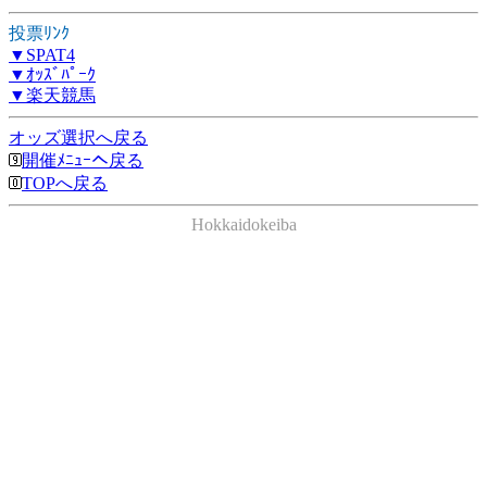
投票ﾘﾝｸ
▼SPAT4
▼ｵｯｽﾞﾊﾟｰｸ
▼楽天競馬
オッズ選択へ戻る
開催ﾒﾆｭｰへ戻る
TOPへ戻る
Hokkaidokeiba