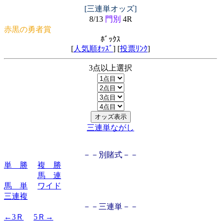
[三連単オッズ]
8/13
門別
4R
赤黒の勇者賞
ﾎﾞｯｸｽ
[
人気順ｵｯｽﾞ
] [
投票ﾘﾝｸ
]
3点以上選択
三連単ながし
－－別賭式－－
単 勝
複 勝
馬 連
馬 単
ワイド
三連複
－－三連単－－
←3Ｒ
5Ｒ→