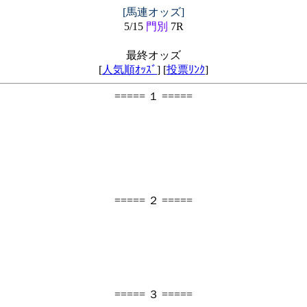
[馬連オッズ]
5/15
門別
7R
最終オッズ
[
人気順ｵｯｽﾞ
] [
投票ﾘﾝｸ
]
===== １ =====
===== ２ =====
===== ３ =====