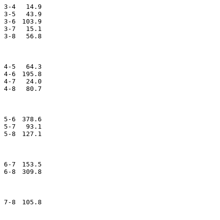
3-4　 14.9

3-5　 43.9

3-6　103.9

3-7　 15.1

4-5　 64.3

4-6　195.8

4-7　 24.0

5-6　378.6

5-7　 93.1

6-7　153.5
