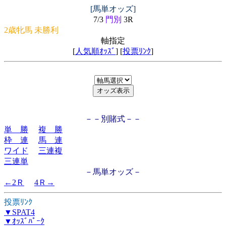
[馬単オッズ]
7/3
門別
3R
2歳牝馬 未勝利
軸指定
[
人気順ｵｯｽﾞ
] [
投票ﾘﾝｸ
]
－－別賭式－－
単 勝
複 勝
枠 連
馬 連
ワイド
三連複
三連単
－馬単オッズ－
←2Ｒ
4Ｒ→
投票ﾘﾝｸ
▼SPAT4
▼ｵｯｽﾞﾊﾟｰｸ