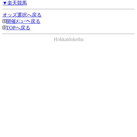
▼楽天競馬
オッズ選択へ戻る
開催ﾒﾆｭｰへ戻る
TOPへ戻る
Hokkaidokeiba