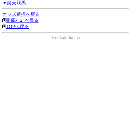
▼楽天競馬
オッズ選択へ戻る
開催ﾒﾆｭｰへ戻る
TOPへ戻る
Hokkaidokeiba