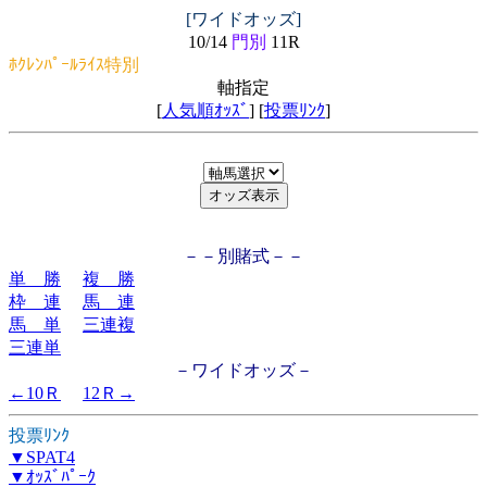
[ワイドオッズ]
10/14
門別
11R
ﾎｸﾚﾝﾊﾟｰﾙﾗｲｽ特別
軸指定
[
人気順ｵｯｽﾞ
] [
投票ﾘﾝｸ
]
－－別賭式－－
単 勝
複 勝
枠 連
馬 連
馬 単
三連複
三連単
－ワイドオッズ－
←10Ｒ
12Ｒ→
投票ﾘﾝｸ
▼SPAT4
▼ｵｯｽﾞﾊﾟｰｸ