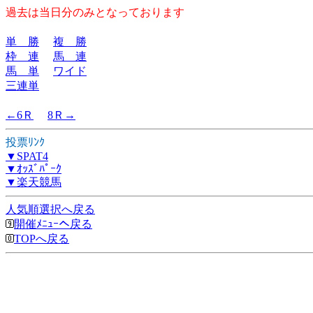
過去は当日分のみとなっております
単 勝
複 勝
枠 連
馬 連
馬 単
ワイド
三連単
←6Ｒ
8Ｒ→
投票ﾘﾝｸ
▼SPAT4
▼ｵｯｽﾞﾊﾟｰｸ
▼楽天競馬
人気順選択へ戻る
開催ﾒﾆｭｰへ戻る
TOPへ戻る