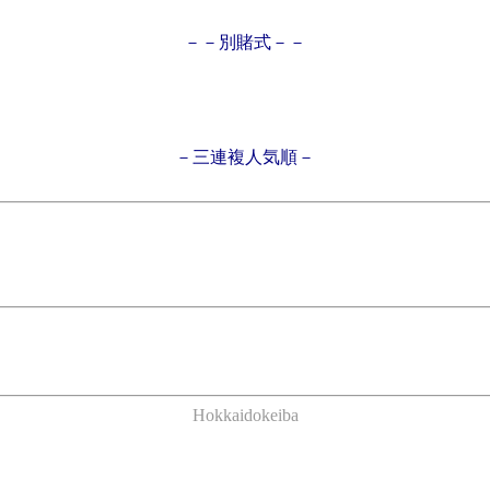
－－別賭式－－
－三連複人気順－
Hokkaidokeiba