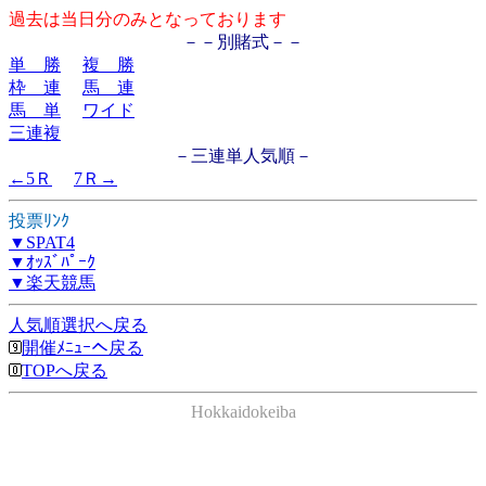
過去は当日分のみとなっております
－－別賭式－－
単 勝
複 勝
枠 連
馬 連
馬 単
ワイド
三連複
－三連単人気順－
←5Ｒ
7Ｒ→
投票ﾘﾝｸ
▼SPAT4
▼ｵｯｽﾞﾊﾟｰｸ
▼楽天競馬
人気順選択へ戻る
開催ﾒﾆｭｰへ戻る
TOPへ戻る
Hokkaidokeiba