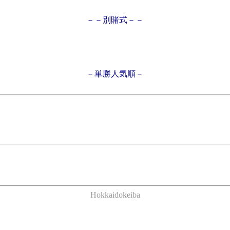
－－別賭式－－
－単勝人気順－
Hokkaidokeiba