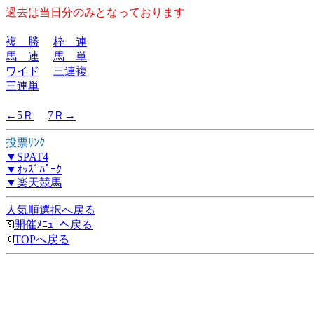
過去は当日分のみとなっております
複 勝
枠 連
馬 連
馬 単
ワイド
三連複
三連単
←5Ｒ
7Ｒ→
投票ﾘﾝｸ
▼SPAT4
▼ｵｯｽﾞﾊﾟｰｸ
▼楽天競馬
人気順選択へ戻る
開催ﾒﾆｭｰへ戻る
TOPへ戻る