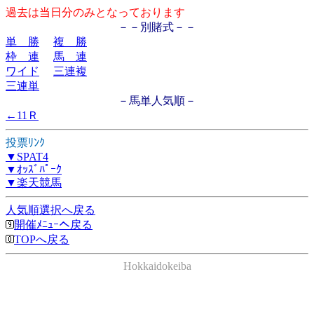
過去は当日分のみとなっております
－－別賭式－－
単 勝
複 勝
枠 連
馬 連
ワイド
三連複
三連単
－馬単人気順－
←11Ｒ
投票ﾘﾝｸ
▼SPAT4
▼ｵｯｽﾞﾊﾟｰｸ
▼楽天競馬
人気順選択へ戻る
開催ﾒﾆｭｰへ戻る
TOPへ戻る
Hokkaidokeiba