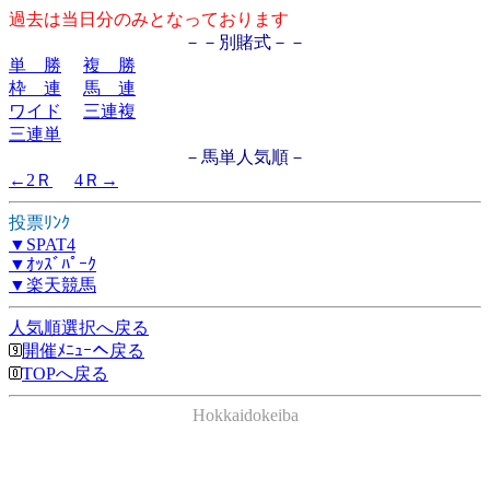
過去は当日分のみとなっております
－－別賭式－－
単 勝
複 勝
枠 連
馬 連
ワイド
三連複
三連単
－馬単人気順－
←2Ｒ
4Ｒ→
投票ﾘﾝｸ
▼SPAT4
▼ｵｯｽﾞﾊﾟｰｸ
▼楽天競馬
人気順選択へ戻る
開催ﾒﾆｭｰへ戻る
TOPへ戻る
Hokkaidokeiba