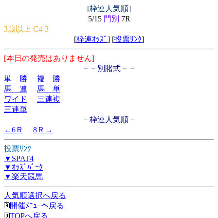
[枠連人気順]
5/15
門別
7R
3歳以上 C4-3
[
枠連ｵｯｽﾞ
] [
投票ﾘﾝｸ
]
[本日の発売はありません]
－－別賭式－－
単 勝
複 勝
馬 連
馬 単
ワイド
三連複
三連単
－枠連人気順－
←6Ｒ
8Ｒ→
投票ﾘﾝｸ
▼SPAT4
▼ｵｯｽﾞﾊﾟｰｸ
▼楽天競馬
人気順選択へ戻る
開催ﾒﾆｭｰへ戻る
TOPへ戻る