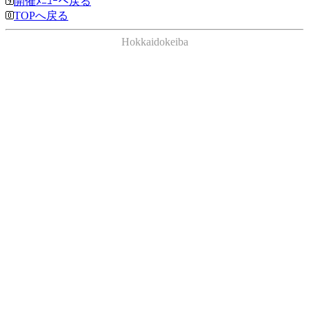
開催ﾒﾆｭｰへ戻る
TOPへ戻る
Hokkaidokeiba