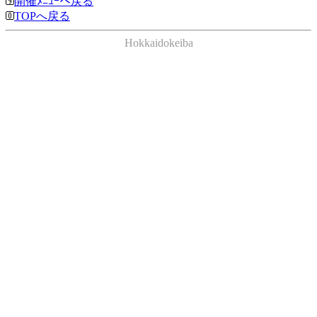
開催ﾒﾆｭｰへ戻る
TOPへ戻る
Hokkaidokeiba