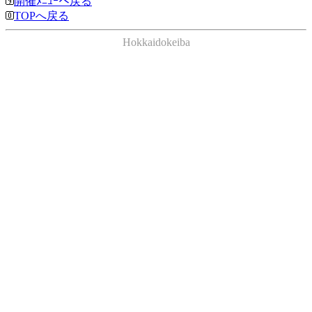
開催ﾒﾆｭｰへ戻る
TOPへ戻る
Hokkaidokeiba