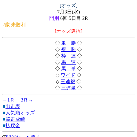
[オッズ]
7月3日(水)
門別
6回 5日目 2R
2歳 未勝利
[オッズ選択]
◇
単 勝
◇
◇
複 勝
◇
◇
枠 連
◇
◇
馬 連
◇
◇
馬 単
◇
◇
ワイド
◇
◇
三連複
◇
◇
三連単
◇
←1Ｒ
3Ｒ→
■
出走表
■
人気順オッズ
■
競走成績
■
払戻金