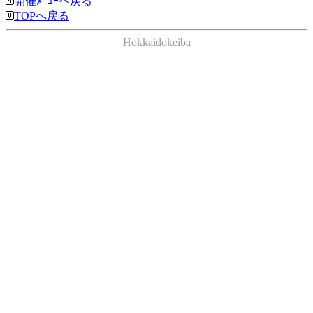
開催ﾒﾆｭｰへ戻る
TOPへ戻る
Hokkaidokeiba