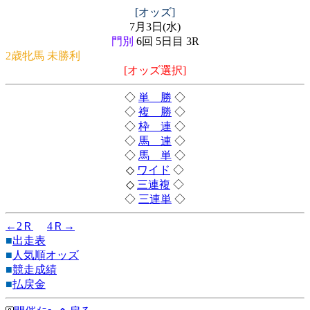
[オッズ]
7月3日(水)
門別
6回 5日目 3R
2歳牝馬 未勝利
[オッズ選択]
◇
単 勝
◇
◇
複 勝
◇
◇
枠 連
◇
◇
馬 連
◇
◇
馬 単
◇
◇
ワイド
◇
◇
三連複
◇
◇
三連単
◇
←2Ｒ
4Ｒ→
■
出走表
■
人気順オッズ
■
競走成績
■
払戻金