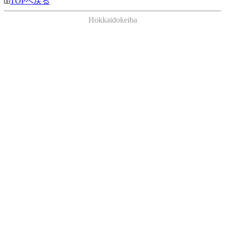
TOPへ戻る
Hokkaidokeiba