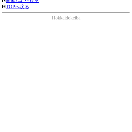
開催ﾒﾆｭｰへ戻る
TOPへ戻る
Hokkaidokeiba