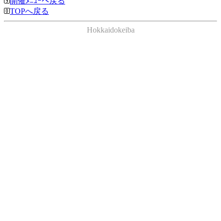
開催ﾒﾆｭｰへ戻る
TOPへ戻る
Hokkaidokeiba