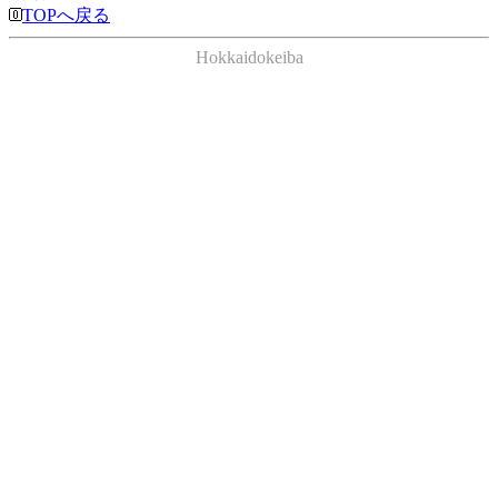
TOPへ戻る
Hokkaidokeiba