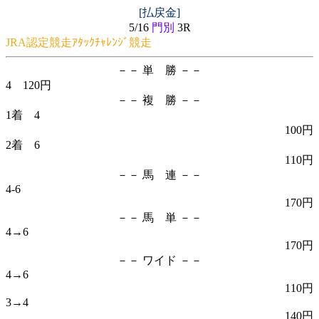
[払戻金]
5/16
門別
3R
JRA認定競走ｱﾀｯｸﾁｬﾚﾝｼﾞ競走
－－ 単 勝 －－
4 120円
－－ 複 勝 －－
1着 4
100円
2着 6
110円
－－ 馬 連 －－
4-6
170円
－－ 馬 単 －－
4→6
170円
－－ ワイド －－
4→6
110円
3→4
140円