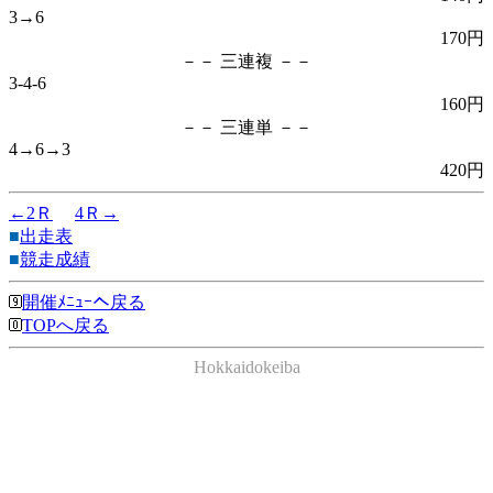
3→6
170円
－－ 三連複 －－
3-4-6
160円
－－ 三連単 －－
4→6→3
420円
←2Ｒ
4Ｒ→
■
出走表
■
競走成績
開催ﾒﾆｭｰへ戻る
TOPへ戻る
Hokkaidokeiba