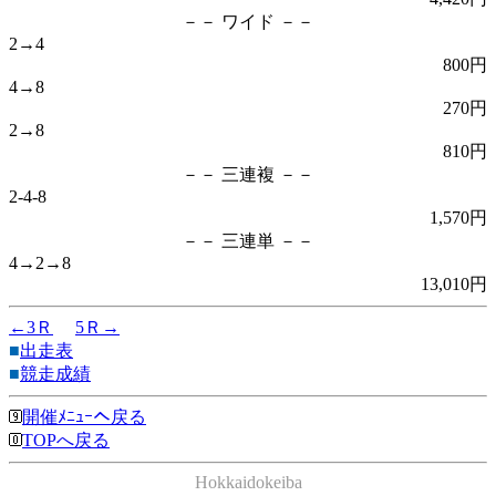
－－ ワイド －－
2→4
800円
4→8
270円
2→8
810円
－－ 三連複 －－
2-4-8
1,570円
－－ 三連単 －－
4→2→8
13,010円
←3Ｒ
5Ｒ→
■
出走表
■
競走成績
開催ﾒﾆｭｰへ戻る
TOPへ戻る
Hokkaidokeiba