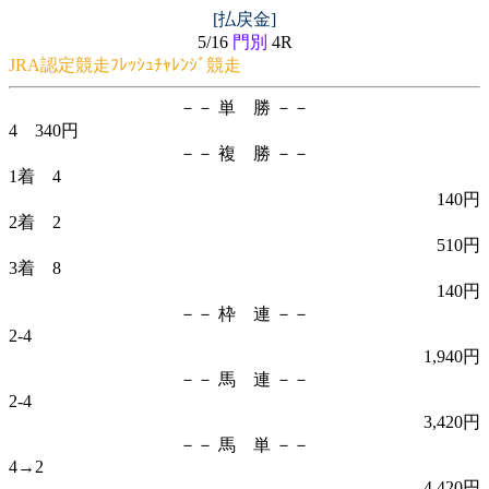
[払戻金]
5/16
門別
4R
JRA認定競走ﾌﾚｯｼｭﾁｬﾚﾝｼﾞ競走
－－ 単 勝 －－
4 340円
－－ 複 勝 －－
1着 4
140円
2着 2
510円
3着 8
140円
－－ 枠 連 －－
2-4
1,940円
－－ 馬 連 －－
2-4
3,420円
－－ 馬 単 －－
4→2
4,420円