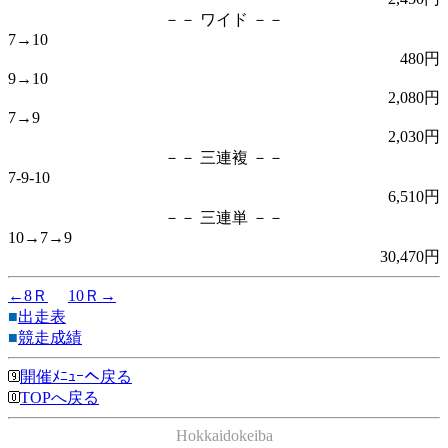
－－ ワイド －－
7→10
480円
9→10
2,080円
7→9
2,030円
－－ 三連複 －－
7-9-10
6,510円
－－ 三連単 －－
10→7→9
30,470円
←8Ｒ
10Ｒ→
■
出走表
■
競走成績
開催ﾒﾆｭｰへ戻る
TOPへ戻る
Hokkaidokeiba