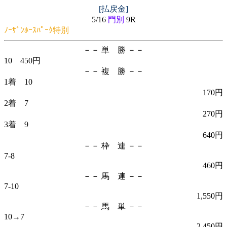
[払戻金]
5/16
門別
9R
ﾉｰｻﾞﾝﾎｰｽﾊﾟｰｸ特別
－－ 単 勝 －－
10 450円
－－ 複 勝 －－
1着 10
170円
2着 7
270円
3着 9
640円
－－ 枠 連 －－
7-8
460円
－－ 馬 連 －－
7-10
1,550円
－－ 馬 単 －－
10→7
2,450円