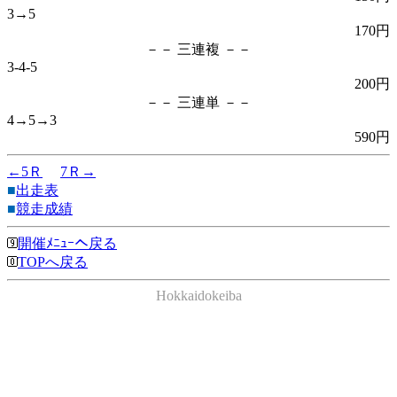
3→5
170円
－－ 三連複 －－
3-4-5
200円
－－ 三連単 －－
4→5→3
590円
←5Ｒ
7Ｒ→
■
出走表
■
競走成績
開催ﾒﾆｭｰへ戻る
TOPへ戻る
Hokkaidokeiba