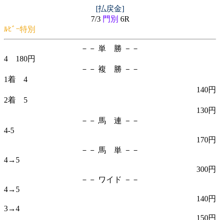
[払戻金]
7/3
門別
6R
ﾙﾋﾞｰ特別
－－ 単 勝 －－
4 180円
－－ 複 勝 －－
1着 4
140円
2着 5
130円
－－ 馬 連 －－
4-5
170円
－－ 馬 単 －－
4→5
300円
－－ ワイド －－
4→5
140円
3→4
150円