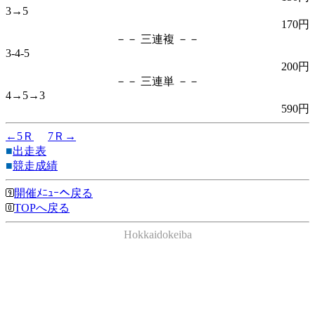
3→5
170円
－－ 三連複 －－
3-4-5
200円
－－ 三連単 －－
4→5→3
590円
←5Ｒ
7Ｒ→
■
出走表
■
競走成績
開催ﾒﾆｭｰへ戻る
TOPへ戻る
Hokkaidokeiba