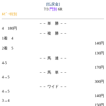
[払戻金]
7/3
門別
6R
ﾙﾋﾞｰ特別
－－ 単 勝 －－
4 180円
－－ 複 勝 －－
1着 4
140円
2着 5
130円
－－ 馬 連 －－
4-5
170円
－－ 馬 単 －－
4→5
300円
－－ ワイド －－
4→5
140円
3→4
150円