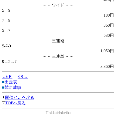
－－ ワイド －－
5→9
180円
7→9
360円
5→7
530円
－－ 三連複 －－
5-7-9
1,050円
－－ 三連単 －－
9→5→7
3,360円
←6Ｒ
8Ｒ→
■
出走表
■
競走成績
開催ﾒﾆｭｰへ戻る
TOPへ戻る
Hokkaidokeiba