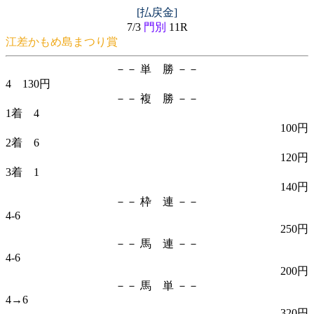
[払戻金]
7/3
門別
11R
江差かもめ島まつり賞
－－ 単 勝 －－
4 130円
－－ 複 勝 －－
1着 4
100円
2着 6
120円
3着 1
140円
－－ 枠 連 －－
4-6
250円
－－ 馬 連 －－
4-6
200円
－－ 馬 単 －－
4→6
320円