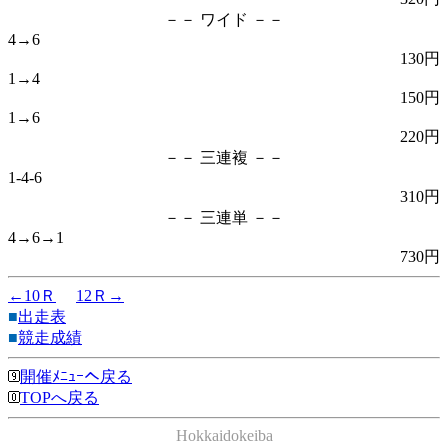
－－ ワイド －－
4→6
130円
1→4
150円
1→6
220円
－－ 三連複 －－
1-4-6
310円
－－ 三連単 －－
4→6→1
730円
←10Ｒ
12Ｒ→
■
出走表
■
競走成績
開催ﾒﾆｭｰへ戻る
TOPへ戻る
Hokkaidokeiba