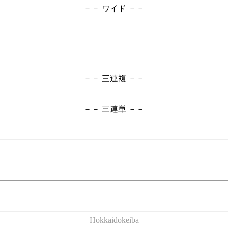
－－ ワイド －－
－－ 三連複 －－
－－ 三連単 －－
Hokkaidokeiba