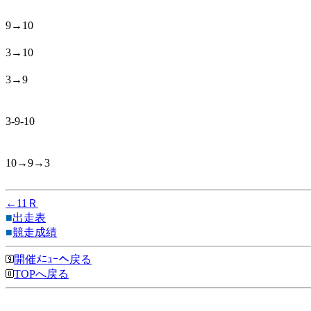
9→10
3→10
3→9
3-9-10
10→9→3
←11Ｒ
■
出走表
■
競走成績
開催ﾒﾆｭｰへ戻る
TOPへ戻る