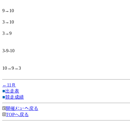
9→10
3→10
3→9
3-9-10
10→9→3
←11Ｒ
■
出走表
■
競走成績
開催ﾒﾆｭｰへ戻る
TOPへ戻る