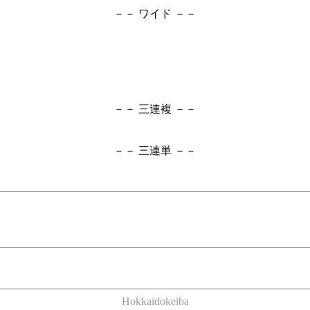
－－ ワイド －－
－－ 三連複 －－
－－ 三連単 －－
Hokkaidokeiba