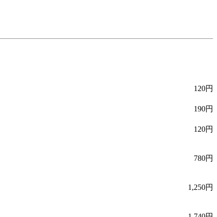
120円
190円
120円
780円
1,250円
1,740円