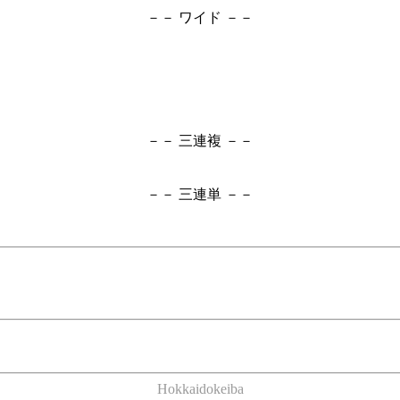
－－ ワイド －－
－－ 三連複 －－
－－ 三連単 －－
Hokkaidokeiba