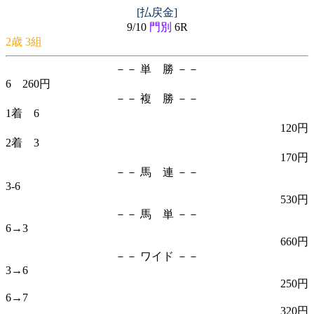
[払戻金]
9/10
門別
6R
2歳 3組
－－ 単 勝 －－
6 260円
－－ 複 勝 －－
1着 6
120円
2着 3
170円
－－ 馬 連 －－
3-6
530円
－－ 馬 単 －－
6→3
660円
－－ ワイド －－
3→6
250円
6→7
320円