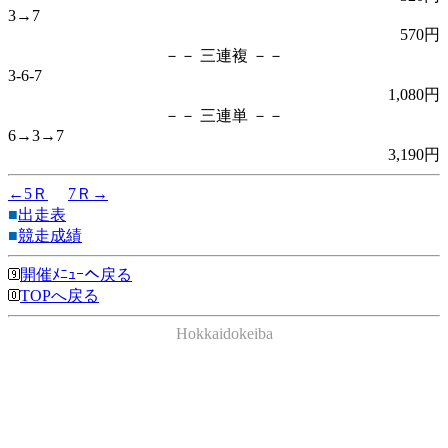
3→7
570円
－－ 三連複 －－
3-6-7
1,080円
－－ 三連単 －－
6→3→7
3,190円
←5Ｒ
7Ｒ→
■
出走表
■
競走成績
開催ﾒﾆｭｰへ戻る
TOPへ戻る
Hokkaidokeiba