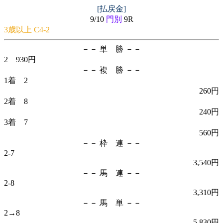
[払戻金]
9/10
門別
9R
3歳以上 C4-2
－－ 単 勝 －－
2 930円
－－ 複 勝 －－
1着 2
260円
2着 8
240円
3着 7
560円
－－ 枠 連 －－
2-7
3,540円
－－ 馬 連 －－
2-8
3,310円
－－ 馬 単 －－
2→8
5,830円