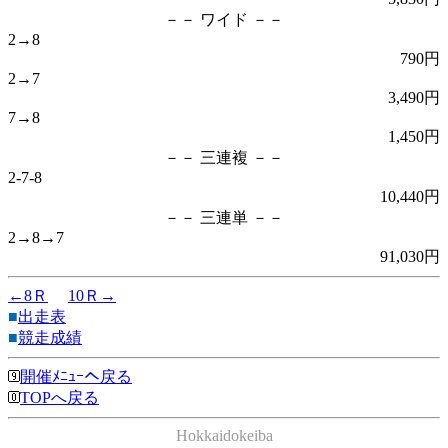
－－ ワイド －－
2→8
790円
2→7
3,490円
7→8
1,450円
－－ 三連複 －－
2-7-8
10,440円
－－ 三連単 －－
2→8→7
91,030円
←8Ｒ
10Ｒ→
■
出走表
■
競走成績
開催ﾒﾆｭｰへ戻る
TOPへ戻る
Hokkaidokeiba