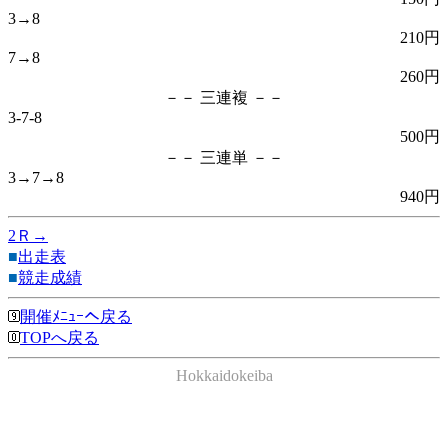
3→8
210円
7→8
260円
－－ 三連複 －－
3-7-8
500円
－－ 三連単 －－
3→7→8
940円
2Ｒ→
■
出走表
■
競走成績
開催ﾒﾆｭｰへ戻る
TOPへ戻る
Hokkaidokeiba