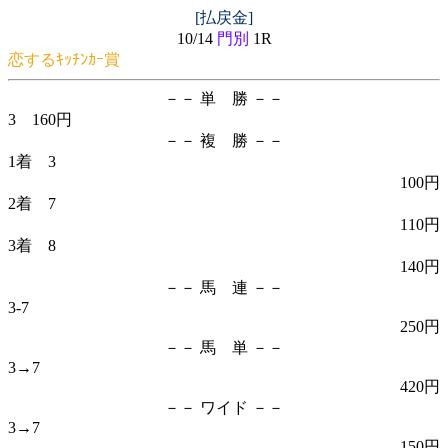
[払戻金]
10/14
門別
1R
恋するｷｯﾁﾝｶｰ賞
－－ 単 勝 －－
3 160円
－－ 複 勝 －－
1着 3
100円
2着 7
110円
3着 8
140円
－－ 馬 連 －－
3-7
250円
－－ 馬 単 －－
3→7
420円
－－ ワイド －－
3→7
150円