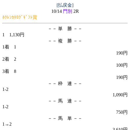
[払戻金]
10/14
門別
2R
ﾎｸﾚﾝｶﾀﾛｸﾞｷﾞﾌﾄ賞
－－ 単 勝 －－
1 1,130円
－－ 複 勝 －－
1着 1
190円
2着 2
100円
3着 8
190円
－－ 枠 連 －－
1-2
1,090円
－－ 馬 連 －－
1-2
750円
－－ 馬 単 －－
1→2
3,610円