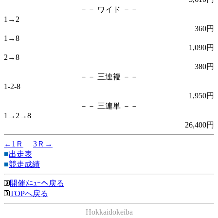
－－ ワイド －－
1→2
360円
1→8
1,090円
2→8
380円
－－ 三連複 －－
1-2-8
1,950円
－－ 三連単 －－
1→2→8
26,400円
←1Ｒ
3Ｒ→
■
出走表
■
競走成績
開催ﾒﾆｭｰへ戻る
TOPへ戻る
Hokkaidokeiba