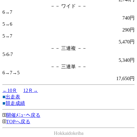
－－ ワイド －－
6→7
740円
5→6
290円
5→7
5,470円
－－ 三連複 －－
5-6-7
5,340円
－－ 三連単 －－
6→7→5
17,650円
←10Ｒ
12Ｒ→
■
出走表
■
競走成績
開催ﾒﾆｭｰへ戻る
TOPへ戻る
Hokkaidokeiba