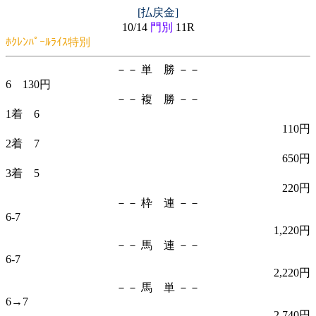
[払戻金]
10/14
門別
11R
ﾎｸﾚﾝﾊﾟｰﾙﾗｲｽ特別
－－ 単 勝 －－
6 130円
－－ 複 勝 －－
1着 6
110円
2着 7
650円
3着 5
220円
－－ 枠 連 －－
6-7
1,220円
－－ 馬 連 －－
6-7
2,220円
－－ 馬 単 －－
6→7
2,740円