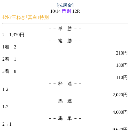
[払戻金]
10/14
門別
12R
ﾎｸﾚﾝ玉ねぎ｢真白｣特別
－－ 単 勝 －－
2 1,370円
－－ 複 勝 －－
1着 2
210円
2着 1
180円
3着 8
110円
－－ 枠 連 －－
1-2
2,020円
－－ 馬 連 －－
1-2
4,600円
－－ 馬 単 －－
2→1
9,620円