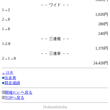
－－ ワイド －－
1→2
1,020円
2→8
280円
1→8
240円
－－ 三連複 －－
1-2-8
1,370円
－－ 三連単 －－
2→1→8
24,420円
←11Ｒ
■
出走表
■
競走成績
開催ﾒﾆｭｰへ戻る
TOPへ戻る
Hokkaidokeiba