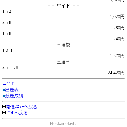
－－ ワイド －－
1→2
1,020円
2→8
280円
1→8
240円
－－ 三連複 －－
1-2-8
1,370円
－－ 三連単 －－
2→1→8
24,420円
←11Ｒ
■
出走表
■
競走成績
開催ﾒﾆｭｰへ戻る
TOPへ戻る
Hokkaidokeiba