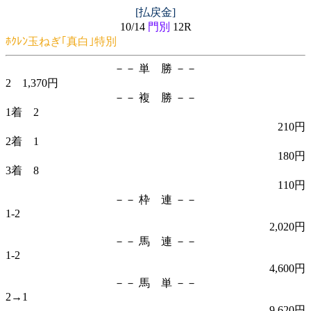
[払戻金]
10/14
門別
12R
ﾎｸﾚﾝ玉ねぎ｢真白｣特別
－－ 単 勝 －－
2 1,370円
－－ 複 勝 －－
1着 2
210円
2着 1
180円
3着 8
110円
－－ 枠 連 －－
1-2
2,020円
－－ 馬 連 －－
1-2
4,600円
－－ 馬 単 －－
2→1
9,620円