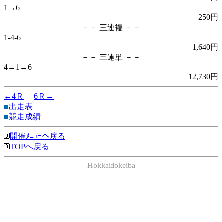
1→6
250円
－－ 三連複 －－
1-4-6
1,640円
－－ 三連単 －－
4→1→6
12,730円
←4Ｒ
6Ｒ→
■
出走表
■
競走成績
開催ﾒﾆｭｰへ戻る
TOPへ戻る
Hokkaidokeiba