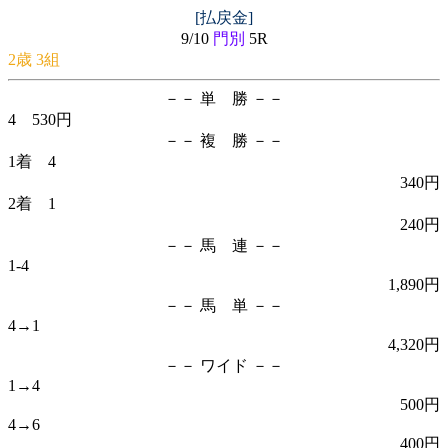
[払戻金]
9/10
門別
5R
2歳 3組
－－ 単 勝 －－
4 530円
－－ 複 勝 －－
1着 4
340円
2着 1
240円
－－ 馬 連 －－
1-4
1,890円
－－ 馬 単 －－
4→1
4,320円
－－ ワイド －－
1→4
500円
4→6
400円