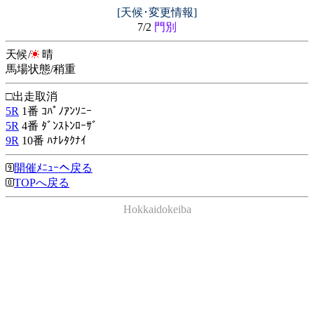
[天候･変更情報]
7/2
門別
天候/
晴
馬場状態/稍重
□出走取消
5R
1番 ｺﾊﾟﾉｱﾝｿﾆｰ
5R
4番 ﾀﾞﾝｽﾄﾝﾛｰｻﾞ
9R
10番 ﾊﾅﾚﾀｸﾅｲ
開催ﾒﾆｭｰへ戻る
TOPへ戻る
Hokkaidokeiba