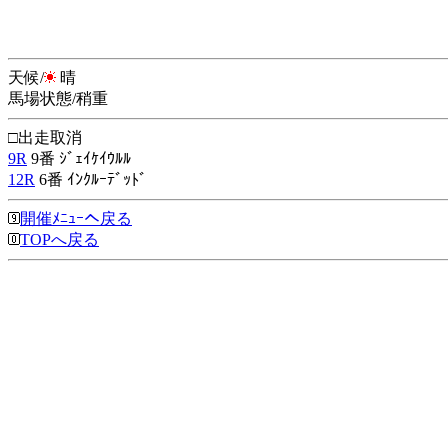
天候/
晴
馬場状態/稍重
□出走取消
9R
9番 ｼﾞｪｲｹｲｳﾙﾙ
12R
6番 ｲﾝｸﾙｰﾃﾞｯﾄﾞ
開催ﾒﾆｭｰへ戻る
TOPへ戻る