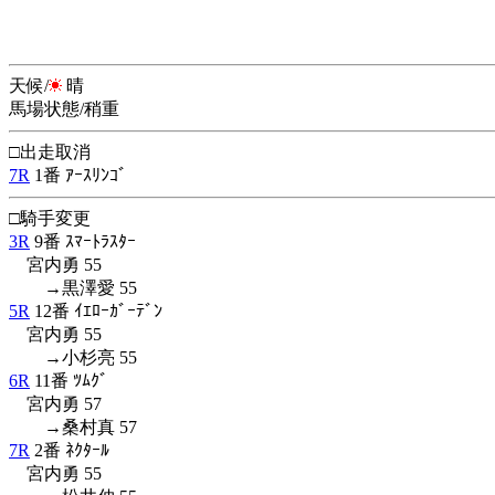
天候/
晴
馬場状態/稍重
□出走取消
7R
1番 ｱｰｽﾘﾝｺﾞ
□騎手変更
3R
9番 ｽﾏｰﾄﾗｽﾀｰ
宮内勇 55
→黒澤愛 55
5R
12番 ｲｴﾛｰｶﾞｰﾃﾞﾝ
宮内勇 55
→小杉亮 55
6R
11番 ﾂﾑｸﾞ
宮内勇 57
→桑村真 57
7R
2番 ﾈｸﾀｰﾙ
宮内勇 55